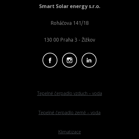
Smart Solar energy s.r.o.
Roháčova 141/18
130 00 Praha 3 - Žižkov
Tepelné čerpadlo vzduch – voda
Tepelné čerpadlo země – voda
Klimatizace