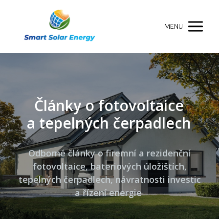
MENU
Články o fotovoltaice
a tepelných čerpadlech
Odborné články o firemní a rezidenční
fotovoltaice, bateriových úložištích,
tepelných čerpadlech, návratnosti investic
a řízení energie