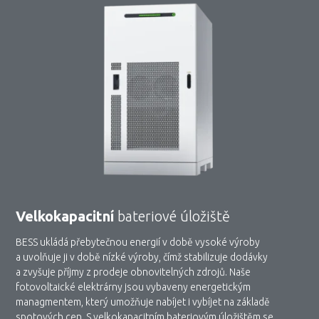
Velkokapacitní
bateriové úložiště
BESS ukládá přebytečnou energií v době vysoké výroby
a uvolňuje ji v době nízké výroby, čímž stabilizuje dodávky
a zvyšuje příjmy z prodeje obnovitelných zdrojů. Naše
fotovoltaické elektrárny jsou vybaveny energetickým
managmentem, který umožňuje nabíjet i vybíjet na základě
spotových cen. S velkokapacitním bateriovým úložištěm se