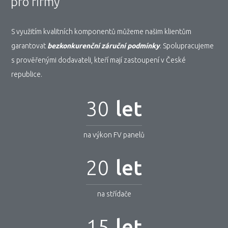
pro firmy
S využitím kvalitních komponentů můžeme našim klientům
garantovat
bezkonkurenční záruční podmínky
. Spolupracujeme
s prověřenými dodavateli, kteří mají zastoupení v České
republice.
30
let
na výkon FV panelů
20
let
na střídače
15
let