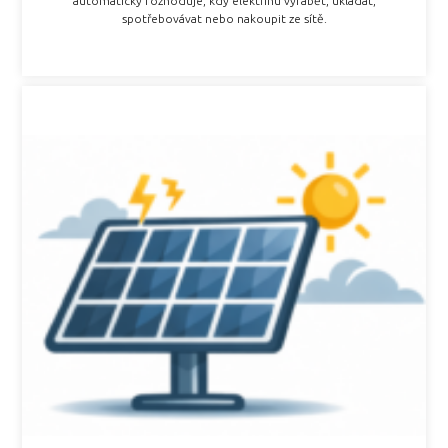
automaticky rozhoduje, kdy elektřinu vyrábět, ukládat,
spotřebovávat nebo nakoupit ze sítě.