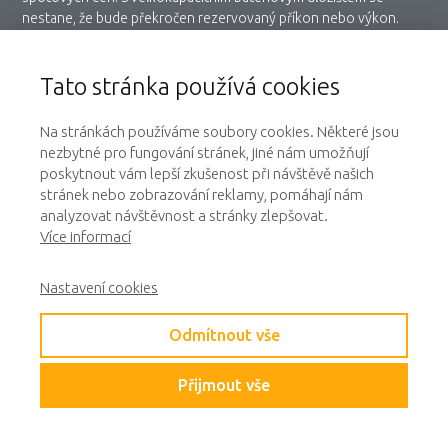
nestane, že bude překročen rezervovaný příkon nebo výkon.
Námi nabízené velkokapacitní bateriové úložiště splňuje
nejpřísnější bezpečnostní požadavky, doložené certifikátem TÜV
Rheinland. S kapacitou od 97 kWh až do několika MWh máme, tak
Tato stránka používá cookies
řešení pro malé i velké projekty.
Na stránkách používáme soubory cookies. Některé jsou
nezbytné pro fungování stránek, jiné nám umožňují
Chci více informací o bateriovém úložišti
poskytnout vám lepší zkušenost při návštěvě našich
stránek nebo zobrazování reklamy, pomáhají nám
analyzovat návštěvnost a stránky zlepšovat.
Více informací
Nastavení cookies
Firemní fotovoltaika s
RTU a řízením
spotřeby
Odmítnout vše
Podpmínkou připojení výrobny nad 100 kWp je zapojení
Přijmout vše
do monitoringu provozovatele distribuční soustavy tzv.
dispečerské řízení. Naše řešení Vám navíc poskytne možnost
optimálně řídt výrobu z fotovoltaiky.