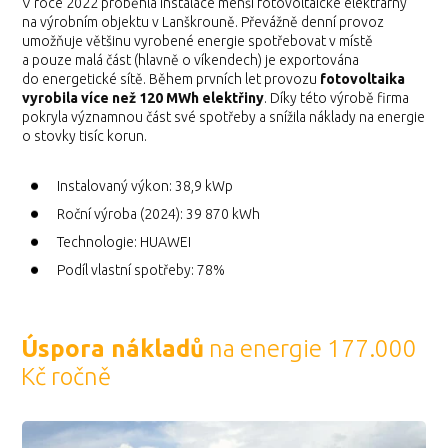
V roce 2022 proběhla instalace menší fotovoltaické elektrárny
na výrobním objektu v Lanškrouně. Převážně denní provoz
umožňuje většinu vyrobené energie spotřebovat v místě
a pouze malá část (hlavně o víkendech) je exportována
do energetické sítě. Během prvních let provozu
fotovoltaika
vyrobila více než 120 MWh elektřiny
. Díky této výrobě firma
pokryla významnou část své spotřeby a snížila náklady na energie
o stovky tisíc korun.
Instalovaný výkon: 38,9 kWp
Roční výroba (2024): 39 870 kWh
Technologie: HUAWEI
Podíl vlastní spotřeby: 78%
Úspora nákladů
na energie 177.000
Kč ročně