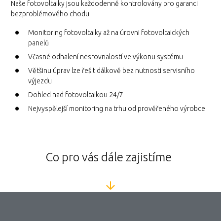
Naše fotovoltaiky jsou každodenně kontrolovány pro garanci
bezproblémového chodu
Monitoring fotovoltaiky až na úrovni fotovoltaických
panelů
Včasné odhalení nesrovnalostí ve výkonu systému
Většinu úprav lze řešit dálkově bez nutnosti servisního
výjezdu
Dohled nad fotovoltaikou 24/7
Nejvyspělejší monitoring na trhu od prověřeného výrobce
Co pro vás dále zajistíme