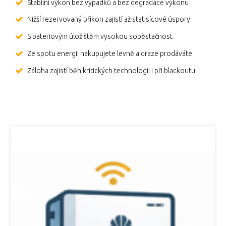
Stabilní výkon bez výpadků a bez degradace výkonu
Nižší rezervovaný příkon zajistí až statisícové úspory
S bateriovým úložištěm vysokou soběstačnost
Ze spotu energii nakupujete levně a draze prodáváte
Záloha zajistí běh kritických technologii i při blackoutu