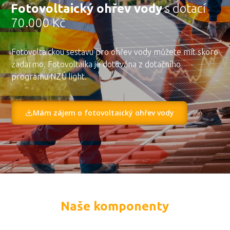
Fotovoltaický ohřev vody
s dotací
70.000 Kč
Fotovoltaickou sestavu pro ohřev vody můžete mít skoro
zadarmo. Fotovoltaika je dotována z dotačního
programu NZÚ light.
Mám zájem o fotovoltaický ohřev vody
Naše komponenty