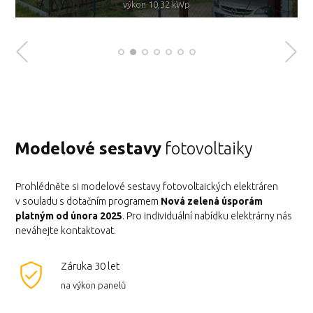
s bateriovým úložištěm 10 kWh
s bateriovým úložištěm 14 kWh
s bateriovým úložištěm 7 kWh
výkon 10,32 kWp
Modelové sestavy
fotovoltaiky
Prohlédněte si modelové sestavy fotovoltaických elektráren
v souladu s dotačním programem
Nová zelená úsporám
platným od února 2025
. Pro individuální nabídku elektrárny nás
neváhejte kontaktovat.
Záruka 30 let
na výkon panelů