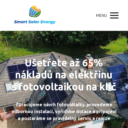
MENU
Ušetřete až 65%
nákladů na elektřinu
s fotovoltaikou na klíč
Zpracujeme návrh fotovoltaiky, provedeme
odbornou instalaci, vyřídíme dotace a připojení
a postaráme se pravidelný servis a revize