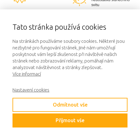
Tato stránka používá cookies
Na stránkách používáme soubory cookies. Některé jsou
nezbytné pro fungování stránek, jiné nám umožňují
poskytnout vám lepší zkušenost při návštěvě našich
stránek nebo zobrazování reklamy, pomáhají nám
Střídač od renomovaných výrobců
analyzovat návštěvnost a stránky zlepšovat.
Více informací
Nejdůležitější součástí
celého systému je bezpochyby střídač.
Naše fotovoltaické elektrárny jsou osazeny střídači největších
Nastavení cookies
světových výrobců s mnohaletou praxí a silným finančním
zázemím. Střídače splňují bezpečnostní normy, mají velmi nízkou
Odmítnout vše
poruchovost doloženou certifikáty TÜV a vysokou účinnost až
98,9%. U střídačů si můžete
prodloužit záruku z klasických 10
let až na 25 let
.
Přijmout vše