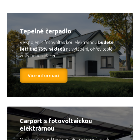
Tepelné čerpadlo
Ve spojení s fotovoltaickou elektrárnou
budete
šetřit až 75% nákladů
na vytápění, ohřev teplé
vody nebo chlazení.
Více informací
Carport s fotovoltaickou
elektrárnou
Moderní řešení, které spojuje parkování vozidel