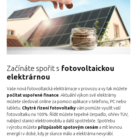
Začínáte spořit s
fotovoltaickou
elektrárnou
Vaše nová fotovoltaická elektrárna je v provozu a vy tak můžete
počítat uspořené finance
. Aktuální výkon své elektrárny
můžete sledovat online za pomoci aplikace v telefonu, PC nebo
tabletu.
Chytré řízení fotovoltaiky
vám pomůže využít vaší
fotovoltaiku na 100%. Řídit můžete tepelné čerpadlo, ohřev TUV,
nabíjecí stanici elektromobilu a další spotřebiče. Spotřebu
i výrobu můžete
přizpůsobit spotovým cenám
a mít levnou
energií i v době, kdy je slunce málo a elektrárna nevyrábí.